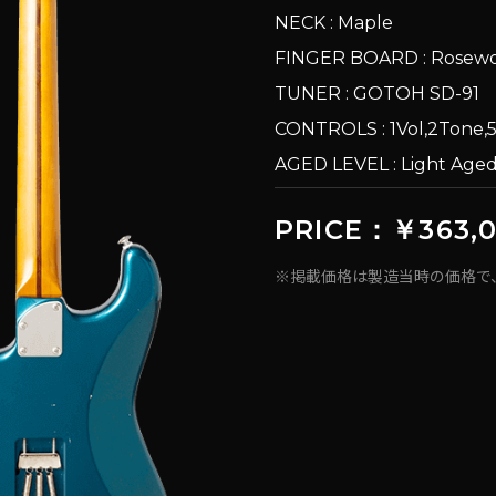
NECK : Maple
FINGER BOARD : Rosew
TUNER : GOTOH SD-91
CONTROLS : 1Vol,2Tone,
AGED LEVEL : Light Age
PRICE：￥363,
※掲載価格は製造当時の価格で