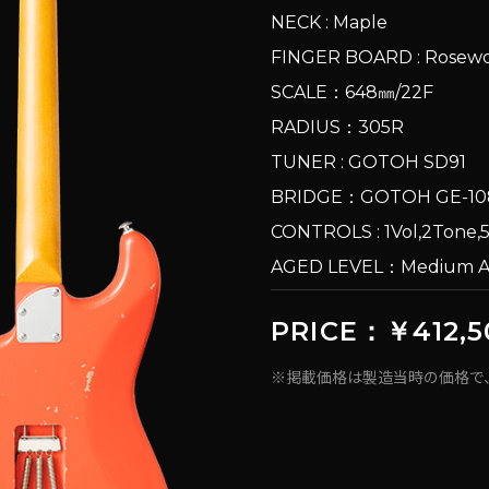
NECK : Maple
FINGER BOARD : Rose
SCALE：648㎜/22F
RADIUS：305R
TUNER : GOTOH SD91
BRIDGE：GOTOH GE-1
CONTROLS : 1Vol,2Tone
AGED LEVEL：Medium
PRICE：￥412,5
※掲載価格は製造当時の価格で