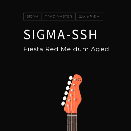
SIGMA
TRAD MASTER
エレキギター
SIGMA-SSH
Fiesta Red Meidum Aged