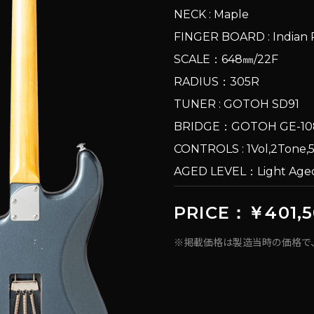
NECK : Maple
FINGER BOARD : India
SCALE：648㎜/22F
RADIUS：305R
TUNER : GOTOH SD91
BRIDGE：GOTOH GE-1
CONTROLS : 1Vol,2Tone
AGED LEVEL：Light A
PRICE：￥401,5
※掲載価格は製造当時の価格で