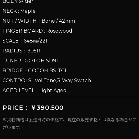
BODY :Alder
NECK : Maple
NUT / WIDTH：Bone / 42mm
FINGER BOARD : Rosewood
SCALE：648㎜/22F
RADIUS：305R
TUNER : GOTOH SD91
BRIDGE：GOTOH BS-TC1
CONTROLS : Vol,Tone,3-Way Switch
AGED LEVEL：Light Aged
PRICE：￥390,500
※掲載価格は製造当時の価格で、現在の販売価格とは異なる場合がご
ざいます。