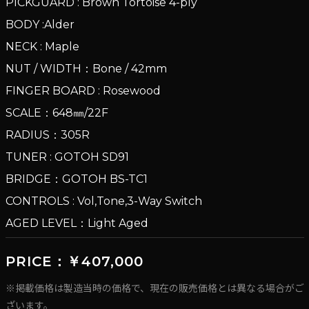
PICKGUARD : Brown Tortoise 4-ply
BODY :Alder
NECK : Maple
NUT / WIDTH：Bone / 42mm
FINGER BOARD : Rosewood
SCALE：648㎜/22F
RADIUS：305R
TUNER : GOTOH SD91
BRIDGE：GOTOH BS-TC1
CONTROLS : Vol,Tone,3-Way Switch
AGED LEVEL：Light Aged
PRICE：￥407,000
※掲載価格は製造当時の価格で、現在の販売価格とは異なる場合がご
ざいます。