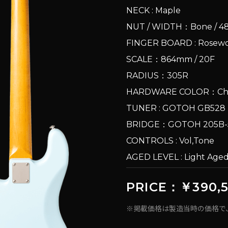
NECK : Maple
NUT / WIDTH：Bone / 
FINGER BOARD : Rose
SCALE：864mm / 20F
RADIUS：305R
HARDWARE COLOR：Ch
TUNER : GOTOH GB52
BRIDGE：GOTOH 205
CONTROLS : Vol,Tone
AGED LEVEL : Light Ag
PRICE：￥390,
※掲載価格は製造当時の価格で