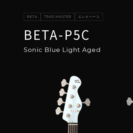
BETA
TRAD MASTER
エレキベース
BETA-P5C
Sonic Blue Light Aged