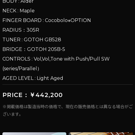
BODY : Alder
NECK : Maple
FINGER BOARD : Cocobolo※OPTION
RADIUS：305R
TUNER : GOTOH GB528
BRIDGE：GOTOH 205B-5
CONTROLS : Vol,Vol,Tone with Push/Pull SW
(series/Parallel）
AGED LEVEL : Light Aged
PRICE：￥442,200
※掲載価格は製造当時の価格で、現在の販売価格とは異なる場合がご
ざいます。