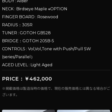
BODY : Alder
NECK : Birdseye Maple ※OPTION
FINGER BOARD : Rosewood
RADIUS：305R
TUNER : GOTOH GB528
BRIDGE：GOTOH 205B-5
CONTROLS : Vol,Vol,Tone with Push/Pull SW
(series/Parallel）
AGED LEVEL : Light Aged
PRICE：￥462,000
※掲載価格は製造当時の価格で、現在の販売価格とは異なる場合がご
ざいます。