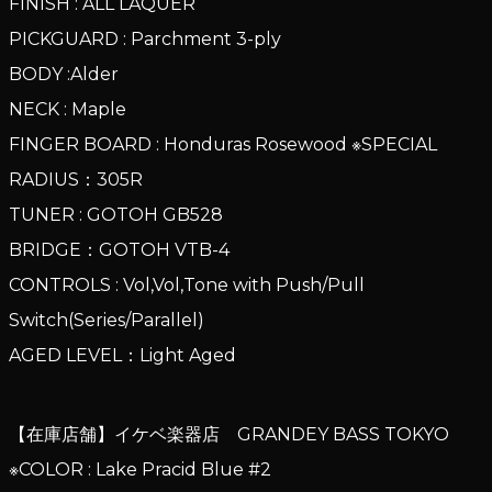
FINISH : ALL LAQUER
PICKGUARD : Parchment 3-ply
BODY :Alder
NECK : Maple
FINGER BOARD : Honduras Rosewood ※SPECIAL
RADIUS：305R
TUNER : GOTOH GB528
BRIDGE：GOTOH VTB-4
CONTROLS : Vol,Vol,Tone with Push/Pull
Switch(Series/Parallel)
AGED LEVEL：Light Aged
【在庫店舗】イケベ楽器店 GRANDEY BASS TOKYO
※COLOR : Lake Pracid Blue #2