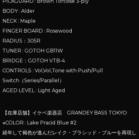
PICKGUARD : Brown Tortoise 3-ply
BODY : Alder
NECK : Maple
FINGER BOARD : Rosewood
RADIUS：305R
TUNER : GOTOH GB11W
BRIDGE：GOTOH VTB-4
CONTROLS : Vol,Vol,Tone with Push/Pull
Switch（Series/Parallel）
AGED LEVEL : Light Aged
【在庫店舗】イケベ楽器店 GRANDEY BASS TOKYO
※COLOR : Lake Pracid Blue #2
経年して褐色が進んだレイク・プラシッド・ブルーを再現し