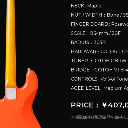
NECK : Maple
NUT / WIDTH：Bone / 
FINGER BOARD : Rose
SCALE：864mm / 20F
RADIUS：305R
HARDWARE COLOR：Ch
TUNER : GOTOH GB11
BRIDGE：GOTOH VTB
CONTROLS : Vol,Vol,Tone
AGED LEVEL : Medium
PRICE：￥407,
※掲載価格は製造当時の価格で