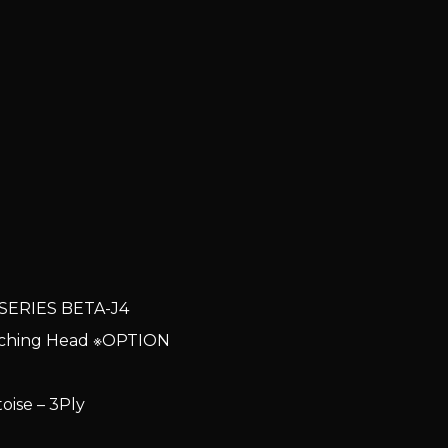
 SERIES BETA-J4
Matching Head ※OPTION
toise – 3Ply