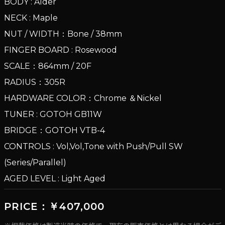
BODY : Alder
NECK : Maple
NUT / WIDTH：Bone / 38mm
FINGER BOARD : Rosewood
SCALE：864mm / 20F
RADIUS：305R
HARDWARE COLOR：Chrome ＆Nickel
TUNER : GOTOH GB11W
BRIDGE：GOTOH VTB-4
CONTROLS : Vol,Vol,Tone with Push/Pull SW
(Series/Parallel)
AGED LEVEL : Light Aged
PRICE：￥407,000