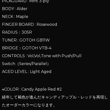
PICKGUARD : Mint 3-ply
BODY : Alder
NECK : Maple
FINGER BOARD : Rosewood
RADIUS：305R
TUNER : GOTOH GB11W
BRIDGE：GOTOH VTB-4
CONTROLS : Vol,Vol,Tone with Push/Pull
Switch（Series/Parallel）
AGED LEVEL : Light Aged
※COLOR : Candy Apple Red #2
経年して褐色が進んだキャンディアップル・レッドを再現し
たオーダーカラーになります。