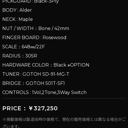
PICKGUARD : Black-3Ply
BODY : Alder
NECK : Maple
NUT / WIDTH：Bone / 42mm
FINGER BOARD : Rosewood
SCALE：648㎜/22F
RADIUS：305R
HARDWARE COLOR：Black ※OPTION
TUNER : GOTOH SD-91-MG-T
BRIDGE：GOTOH 501T-SF1
CONTROLS : 1Vol,2Tone,3Way Switch
PRICE：￥327,250
※掲載価格は製造当時の価格で、現在の販売価格とは異なる場合がご
ざいます。