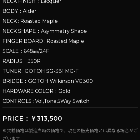
NECK FINISH：Lacquer
BODY：Alder
NECK : Roasted Maple
NECK SHAPE：Asymmetry Shape
FINGER BOARD : Roasted Maple
SCALE：648㎜/24F
RADIUS：350R
TUNER : GOTOH SG-381 MG-T
BRIDGE：GOTOH Wilkinson VG300
HARDWARE COLOR：Gold
CONTROLS : Vol,Tone,5Way Switch
PRICE：￥313,500
※掲載価格は製造当時の価格で、現在の販売価格とは異なる場合がご
ざいます。