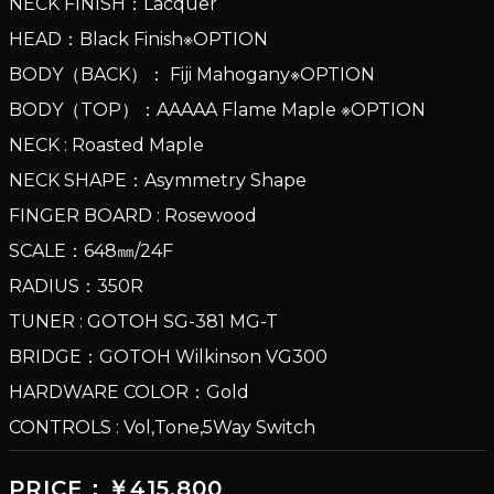
NECK FINISH：Lacquer
HEAD：Black Finish※OPTION
BODY（BACK）： Fiji Mahogany※OPTION
BODY（TOP）：AAAAA Flame Maple ※OPTION
NECK : Roasted Maple
NECK SHAPE：Asymmetry Shape
FINGER BOARD : Rosewood
SCALE：648㎜/24F
RADIUS：350R
TUNER : GOTOH SG-381 MG-T
BRIDGE：GOTOH Wilkinson VG300
HARDWARE COLOR：Gold
CONTROLS : Vol,Tone,5Way Switch
PRICE：￥415,800