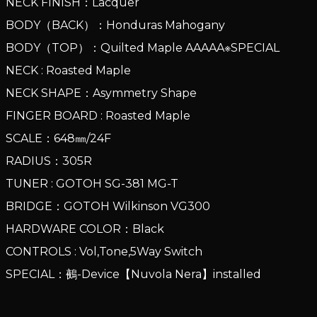
NECK FINISH：Lacquer
BODY（BACK）：Honduras Mahogany
BODY（TOP）：Quilted Maple AAAAA※SPECIAL
NECK : Roasted Maple
NECK SHAPE：Asymmetry Shape
FINGER BOARD : Roasted Maple
SCALE：648㎜/24F
RADIUS：305R
TUNER : GOTOH SG-381 MG-T
BRIDGE：GOTOH Wilkinson VG300
HARDWARE COLOR：Black
CONTROLS : Vol,Tone,5Way Switch
SPECIAL：鵺-Device【Nuvola Nera】installed